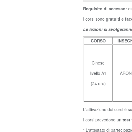
Requisito di accesso:
es
I corsi sono
gratuiti
e
fac
Le lezioni si svolgerann
CORSO
INSEG
Cinese
livello A1
ARON
(24 ore)
L'attivazione dei corsi è
I corsi prevedono un
test
*
L'attestato di partecipaz