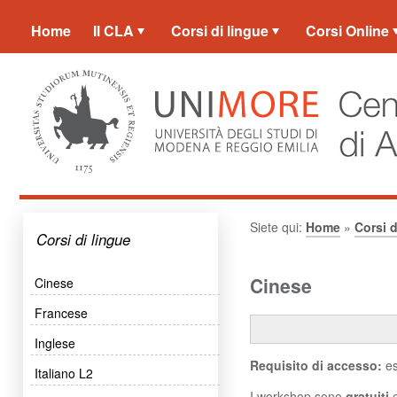
Home
Il CLA
Corsi di lingue
Corsi Online
Siete qui:
Home
»
Corsi d
Corsi di lingue
Cinese
Cinese
Francese
Inglese
Requisito di accesso:
es
Italiano L2
I workshop sono
gratuiti