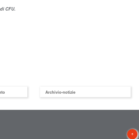
 di CFU.
nto
Archivio-notizie