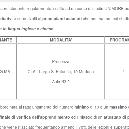
sere studente regolarmente iscritto ad un corso di studio UNIMORE per 
oltativi
e sono rivolti ai
principianti assoluti
che non hanno mai studia
o in lingua inglese e
cinese.
NANTE
MODALITA'
PROGRA
Presenza
G MA
CLA - Largo S. Eufemia, 19 Modena
/
Aula B3.2
 subordinata al raggiungimento del numero
minimo
di 10 e un
massimo
 finale di verifica dell'apprendimento
ed il rilascio di un
attestato di 
ione viene rilasciato frequentando almeno il 70% delle lezioni e superato